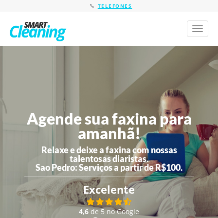
TELEFONES
Toggl
naviga
Agende sua faxina para
amanhã!
Relaxe e deixe a faxina com nossas
talentosas diaristas.
Sao Pedro:
Serviços a partir de R$100.
Excelente
4,6
de 5 no Google