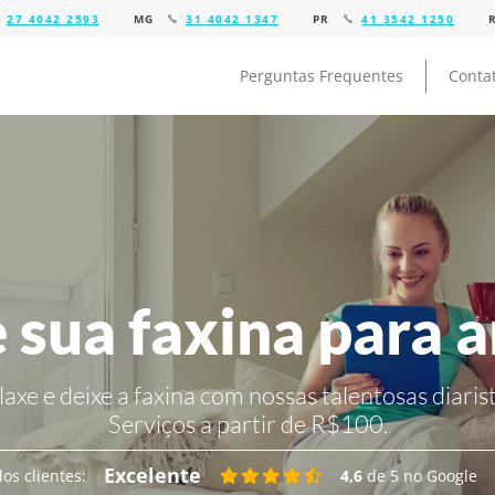
27 4042 2593
MG
31 4042 1347
PR
41 3542 1250
Perguntas Frequentes
Conta
 sua faxina para 
laxe e deixe a faxina com nossas talentosas diarist
Serviços a partir de R$100.
Excelente
os clientes:
4,6
de 5 no Google