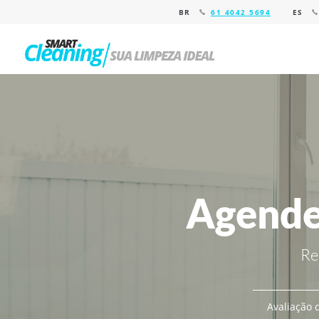
BR
61 4042 5694
ES
Agende
Re
Avaliação d