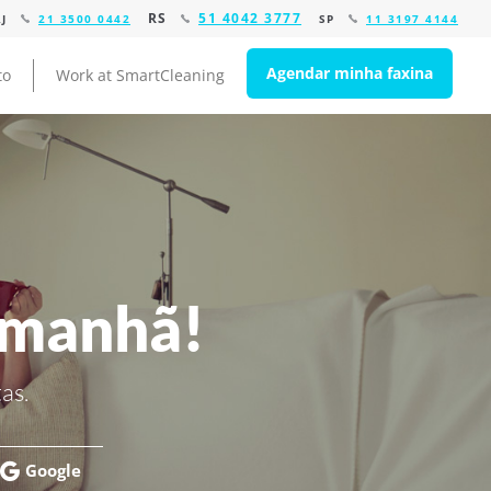
RS
51 4042 3777
RJ
21 3500 0442
SP
11 3197 4144
Agendar minha faxina
to
Work at SmartCleaning
amanhã!
as.
Google