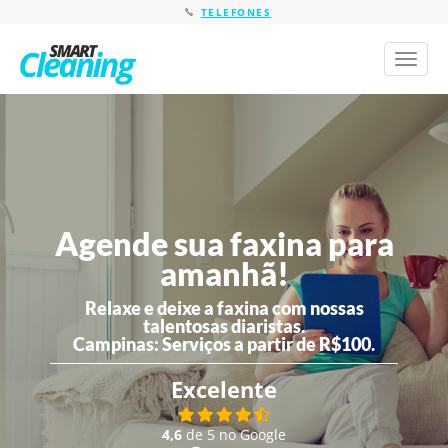
TELEFONES
Toggl
naviga
Agende sua faxina para
amanhã!
Relaxe e deixe a faxina com nossas
talentosas diaristas.
Campinas:
Serviços a partir de R$100.
Excelente
4,6
de 5 no Google