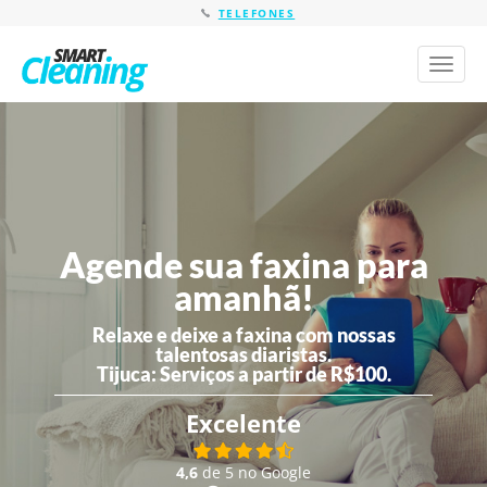
TELEFONES
Toggl
naviga
Agende sua faxina para
amanhã!
Relaxe e deixe a faxina com nossas
talentosas diaristas.
Tijuca:
Serviços a partir de R$100.
Excelente
4,6
de 5 no Google