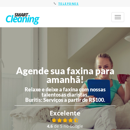
TELEFONES
Toggl
naviga
Agende sua faxina para
amanhã!
Relaxe e deixe a faxina com nossas
talentosas diaristas.
Buritis:
Serviços a partir de R$100.
Excelente
4,6
de 5 no Google