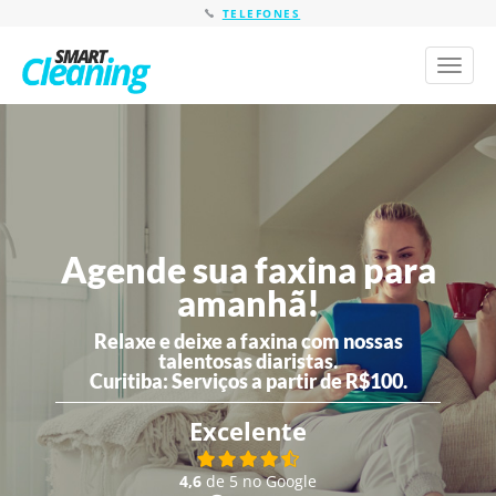
TELEFONES
Toggl
naviga
Agende sua faxina para
amanhã!
Relaxe e deixe a faxina com nossas
talentosas diaristas.
Curitiba:
Serviços a partir de R$100.
Excelente
4,6
de 5 no Google