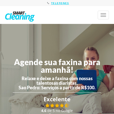
TELEFONES
Toggl
naviga
Agende sua faxina para
amanhã!
Relaxe e deixe a faxina com nossas
talentosas diaristas.
Sao Pedro:
Serviços a partir de R$100.
Excelente
4,6
de 5 no Google