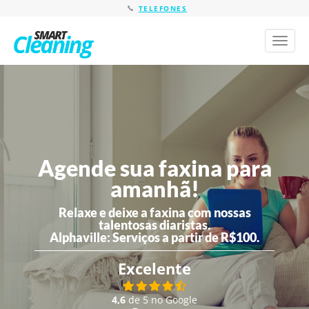
TELEFONES
Toggl
naviga
Agende sua faxina para
amanhã!
Relaxe e deixe a faxina com nossas
talentosas diaristas.
Alphaville:
Serviços a partir de R$100.
Excelente
4,6
de 5 no Google