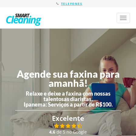
TELEFONES
Toggl
naviga
Agende sua faxina para
amanhã!
Relaxe e deixe a faxina com nossas
talentosas diaristas.
Ipanema:
Serviços a partir de R$100.
Excelente
4,6
de 5 no Google