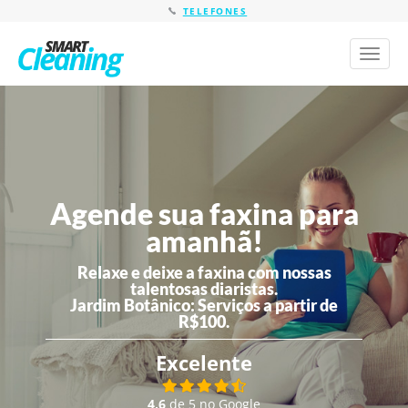
TELEFONES
Toggl
naviga
Agende sua faxina para
amanhã!
Relaxe e deixe a faxina com nossas
talentosas diaristas.
Jardim Botânico:
Serviços a partir de
R$100.
Excelente
4,6
de 5 no Google