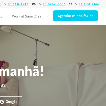
RS
51 4042 3777
RJ
21 3500 0442
SP
11 3197 4144
Agendar minha faxina
to
Work at SmartCleaning
amanhã!
as.
Google