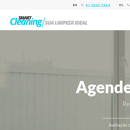
BR
61 4042 5694
ES
Agende
Re
Avaliação d