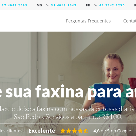
27 4042 2593
MG
31 4042 1347
PR
41 3542 1250
Perguntas Frequentes
Conta
 sua faxina para 
laxe e deixe a faxina com nossas talentosas diarist
Sao Pedro:
Serviços a partir de R$100.
Excelente
os clientes:
4,6
de 5 no Google