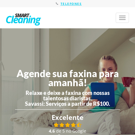
TELEFONES
Toggl
naviga
Agende sua faxina para
amanhã!
Relaxe e deixe a faxina com nossas
talentosas diaristas.
Savassi:
Serviços a partir de R$100.
Excelente
4,6
de 5 no Google