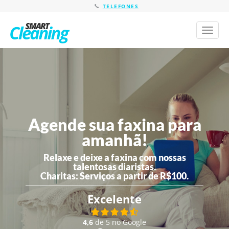
TELEFONES
Toggl
naviga
Agende sua faxina para
amanhã!
Relaxe e deixe a faxina com nossas
talentosas diaristas.
Charitas:
Serviços a partir de R$100.
Excelente
4,6
de 5 no Google