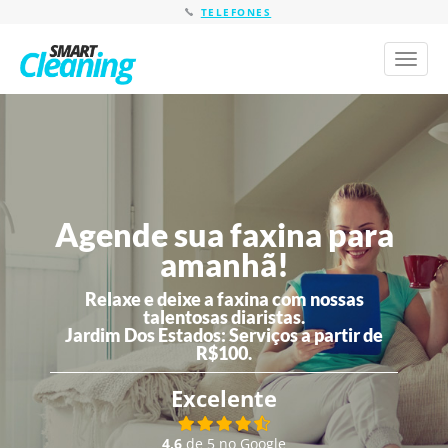
TELEFONES
Toggl
naviga
Agende sua faxina para
amanhã!
Relaxe e deixe a faxina com nossas
talentosas diaristas.
Jardim Dos Estados:
Serviços a partir de
R$100.
Excelente
4,6
de 5 no Google