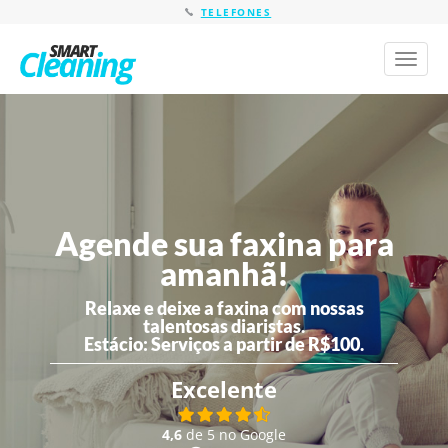
TELEFONES
Toggl
naviga
Agende sua faxina para
amanhã!
Relaxe e deixe a faxina com nossas
talentosas diaristas.
Estácio:
Serviços a partir de R$100.
Excelente
4,6
de 5 no Google