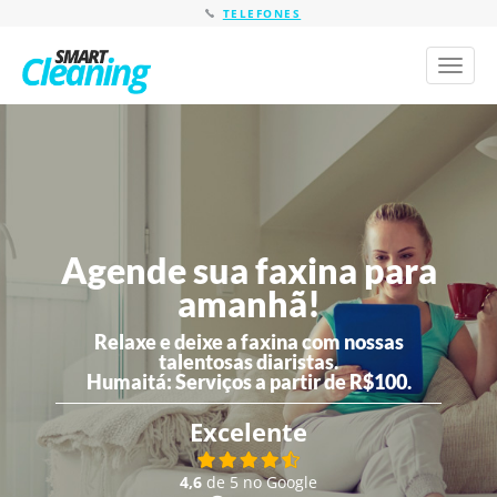
TELEFONES
Toggl
naviga
Agende sua faxina para
amanhã!
Relaxe e deixe a faxina com nossas
talentosas diaristas.
Humaitá:
Serviços a partir de R$100.
Excelente
4,6
de 5 no Google